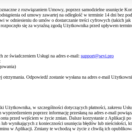
oznaczne z rozwiązaniem Umowy, poprzez samodzielne usunięcie Kont
stąpienia od umowy zawartej na odległość w terminie 14 dni bez po
w odniesieniu do umów o dostarczanie treści cyfrowych (takich jak do
nia rozpoczęło się za wyraźną zgodą Użytkownika przed upływem termi
 ze świadczeniem Usługi na adres e-mail:
support@sevi.pro
:
ogowania)
 jej otrzymania. Odpowiedź zostanie wysłana na adres e-mail Użytkowni
 Użytkownika, w szczególności dotyczących płatności, zakresu Usług,
 wyprzedzeniem poprzez informację przesłaną na adres e-mail powią
a przed wejściem w życie zmian. Dalsze korzystanie z Aplikacji po 
b wynikających z konieczności usunięcia błędów lub nieścisłości, k
minu w Aplikacji. Zmiany te wchodzą w życie z chwilą ich opublikow