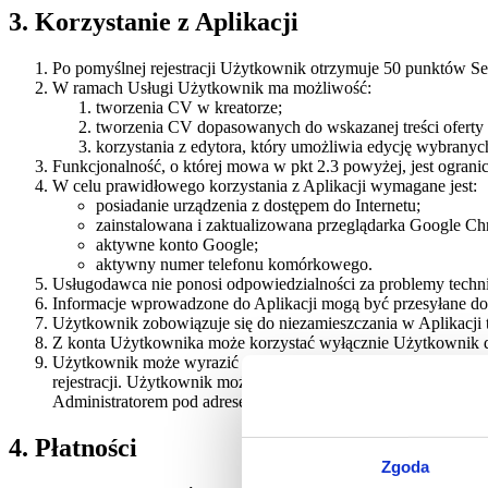
3. Korzystanie z Aplikacji
Po pomyślnej rejestracji Użytkownik otrzymuje 50 punktów S
W ramach Usługi Użytkownik ma możliwość:
tworzenia CV w kreatorze;
tworzenia CV dopasowanych do wskazanej treści oferty p
korzystania z edytora, który umożliwia edycję wybranyc
Funkcjonalność, o której mowa w pkt 2.3 powyżej, jest ogranic
W celu prawidłowego korzystania z Aplikacji wymagane jest:
posiadanie urządzenia z dostępem do Internetu;
zainstalowana i zaktualizowana przeglądarka Google Ch
aktywne konto Google;
aktywny numer telefonu komórkowego.
Usługodawca nie ponosi odpowiedzialności za problemy techni
Informacje wprowadzone do Aplikacji mogą być przesyłane do 
Użytkownik zobowiązuje się do niezamieszczania w Aplikacji t
Z konta Użytkownika może korzystać wyłącznie Użytkownik do
Użytkownik może wyrazić dobrowolną zgodę na otrzymywanie o
rejestracji. Użytkownik może w każdej chwili, bezpłatnie i b
Administratorem pod adresem e-mail
support@sevi.pro
.
4. Płatności
Zgoda