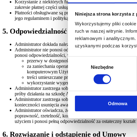
Korzystanie z niektórych funkcji Aplikacji może wymagać uisz
zakresie płatnej części usługi.
Płatności obsługiwane są przez dostawcę usług płatniczych St
Niniejsza strona korzysta z
jego regulaminem i polityką prywatności.
Wykorzystujemy pliki cookie 
5. Odpowiedzialność
ruch w naszej witrynie. Inf
reklamowym i analitycznym. 
Administrator dokłada należytej staranności w celu zapewnieni
uzyskanymi podczas korzysta
Administrator nie ponosi odpowiedzialności za niewykonanie lu
ponosi odpowiedzialności, w szczególności:
Wybór
przerwy w dostępności Aplikacji spowodowane czynnik
za zaniechania operatorów telekomunikacyjnych, dostawc
Niezbędne
zgody
komputerowym Użytkownika, które uniemożliwiają mu ko
treści umieszczane przez Użytkowników,
wykorzystanie wygenerowanych dokumentów przez Uż
Administrator zastrzega sobie prawo wprowadzenia ograniczeń
próby działania na szkodę Administratora.
Administrator zastrzega sobie prawo do czasowego wyłączenia 
Odmowa
konieczności usunięcia awarii lub jej zapobiegnięciu.
Administrator oświadcza, że funkcjonalności oparte o sztuczną
poprawność, rzetelność, kompletność ani jakość treści genero
użyciem i ponosi pełną odpowiedzialność za ostateczny kształ
6. Rozwiązanie i odstąpienie od Umowy