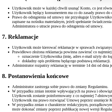
Użytkownik może w każdej chwili usunąć Konto, co jest równ
Użytkownik będący konsumentem ma co do zasady prawo do od
Prawo do odstąpienia od umowy nie przysługuje Użytkownikowi 
zapisane na nośniku materialnym, jeżeli spełnianie świadcze
Administratora o utracie prawa do odstąpienia od umowy.
7. Reklamacje
Użytkownik może kierować reklamacje w sprawach związanych
Prawidłowo złożona reklamacja powinna zawierać co najmniej
oznaczenie Użytkownika (imię, adres e-mail użyty do l
dokładny opis problemu będącego podstawą reklamacji.
Administrator rozpatrzy reklamację w terminie 14 dni od dnia
8. Postanowienia końcowe
Administrator zastrzega sobie prawo do zmiany Regulaminu.
W przypadku zmian istotnie wpływających na prawa i obowiązki
Użytkownik zostanie poinformowany z co najmniej 7-dniowym
Użytkownik ma prawo rozwiązać Umowę poprzez usunięcie Kont
W przypadku zmian o charakterze redakcyjnym, porządkowym lu
może dokonać zmiany poprzez publikację nowej wersji Regula