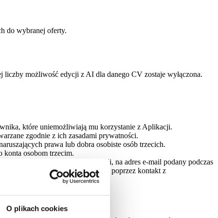
h do wybranej oferty.
ej liczby możliwość edycji z AI dla danego CV zostaje wyłączona.
ika, które uniemożliwiają mu korzystanie z Aplikacji.
warzane zgodnie z ich zasadami prywatności.
aruszających prawa lub dobra osobiste osób trzecich.
o konta osobom trzecim.
nościach i promocjach w Aplikacji, na adres e-mail podany podczas
zgody w ustawieniach Aplikacji lub poprzez kontakt z
O plikach cookies