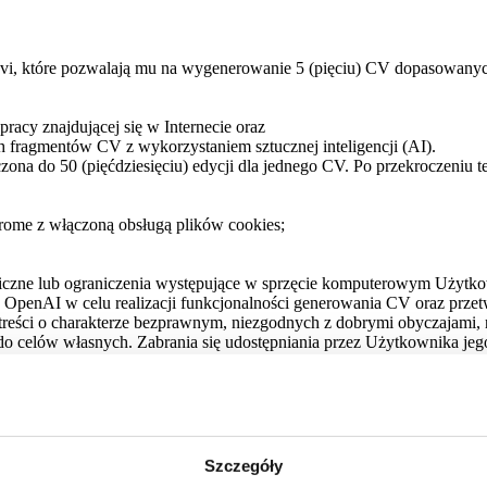
evi, które pozwalają mu na wygenerowanie 5 (pięciu) CV dopasowanyc
racy znajdującej się w Internecie oraz
h fragmentów CV z wykorzystaniem sztucznej inteligencji (AI).
zona do 50 (pięćdziesięciu) edycji dla jednego CV. Po przekroczeniu t
rome z włączoną obsługą plików cookies;
czne lub ograniczenia występujące w sprzęcie komputerowym Użytkown
OpenAI w celu realizacji funkcjonalności generowania CV oraz przet
reści o charakterze bezprawnym, niezgodnych z dobrymi obyczajami, n
 celów własnych. Zabrania się udostępniania przez Użytkownika jeg
d Administratora informacji handlowych, w tym o nowych funkcjonal
ez podawania przyczyny, wycofać wyrażoną zgodę poprzez odznaczenie 
Szczegóły