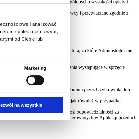
zed skorzystaniem z nich, w szczególności o wysokości opłaty i
kazywane bezpośrednio do tego dostawcy i przetwarzane zgodnie z
ołecznościowe i analizować
artnerom społecznościowym,
anymi od Ciebie lub
ościami niezależnymi od Administratora, za które Administrator nie
a problemy techniczne lub ograniczenia występujące w sprzęcie
Marketing
twierdzenia rażącego złamania Regulaminu przez Użytkownika lub
erwacji lub modernizacji Aplikacji, jak również w przypadku
ezwól na wszystkie
ch dostawców. Administrator nie ponosi odpowiedzialności za
 weryfikacji wszystkich treści wygenerowanych w Aplikacji przed ich