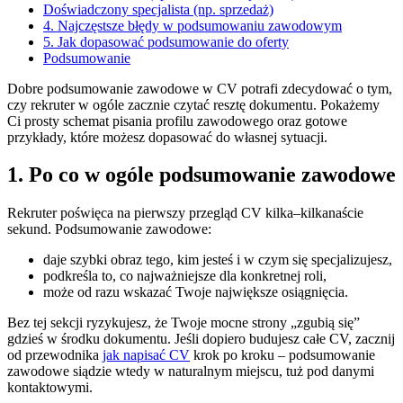
Doświadczony specjalista (np. sprzedaż)
4. Najczęstsze błędy w podsumowaniu zawodowym
5. Jak dopasować podsumowanie do oferty
Podsumowanie
Dobre podsumowanie zawodowe w CV potrafi zdecydować o tym,
czy rekruter w ogóle zacznie czytać resztę dokumentu. Pokażemy
Ci prosty schemat pisania profilu zawodowego oraz gotowe
przykłady, które możesz dopasować do własnej sytuacji.
1. Po co w ogóle podsumowanie zawodowe
Rekruter poświęca na pierwszy przegląd CV kilka–kilkanaście
sekund. Podsumowanie zawodowe:
daje szybki obraz tego, kim jesteś i w czym się specjalizujesz,
podkreśla to, co najważniejsze dla konkretnej roli,
może od razu wskazać Twoje największe osiągnięcia.
Bez tej sekcji ryzykujesz, że Twoje mocne strony „zgubią się”
gdzieś w środku dokumentu. Jeśli dopiero budujesz całe CV, zacznij
od przewodnika
jak napisać CV
krok po kroku – podsumowanie
zawodowe siądzie wtedy w naturalnym miejscu, tuż pod danymi
kontaktowymi.