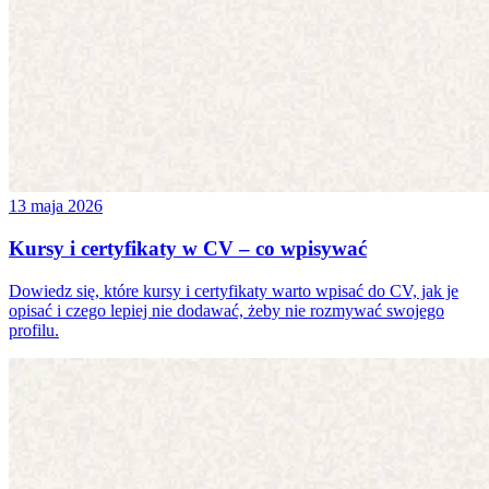
13 maja 2026
Kursy i certyfikaty w CV – co wpisywać
Dowiedz się, które kursy i certyfikaty warto wpisać do CV, jak je
opisać i czego lepiej nie dodawać, żeby nie rozmywać swojego
profilu.