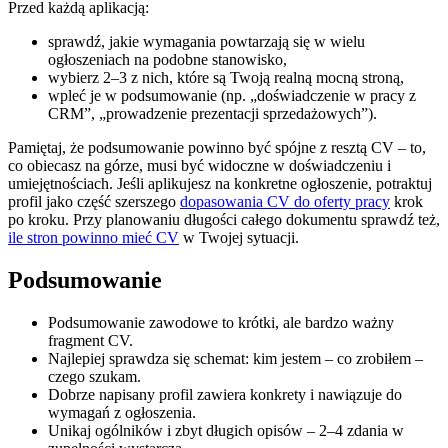
Przed każdą aplikacją:
sprawdź, jakie wymagania powtarzają się w wielu
ogłoszeniach na podobne stanowisko,
wybierz 2–3 z nich, które są Twoją realną mocną stroną,
wpleć je w podsumowanie (np. „doświadczenie w pracy z
CRM”, „prowadzenie prezentacji sprzedażowych”).
Pamiętaj, że podsumowanie powinno być spójne z resztą CV – to,
co obiecasz na górze, musi być widoczne w doświadczeniu i
umiejętnościach. Jeśli aplikujesz na konkretne ogłoszenie, potraktuj
profil jako część szerszego
dopasowania CV do oferty pracy
krok
po kroku. Przy planowaniu długości całego dokumentu sprawdź też,
ile stron powinno mieć CV
w Twojej sytuacji.
Podsumowanie
Podsumowanie zawodowe to krótki, ale bardzo ważny
fragment CV.
Najlepiej sprawdza się schemat: kim jestem – co zrobiłem –
czego szukam.
Dobrze napisany profil zawiera konkrety i nawiązuje do
wymagań z ogłoszenia.
Unikaj ogólników i zbyt długich opisów – 2–4 zdania w