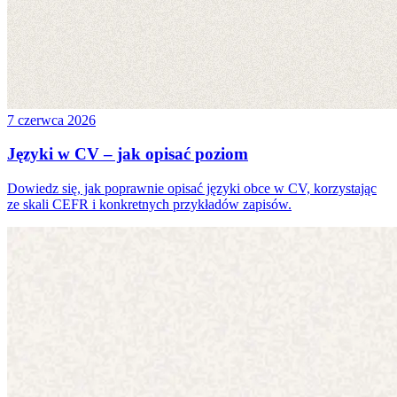
7 czerwca 2026
Języki w CV – jak opisać poziom
Dowiedz się, jak poprawnie opisać języki obce w CV, korzystając
ze skali CEFR i konkretnych przykładów zapisów.