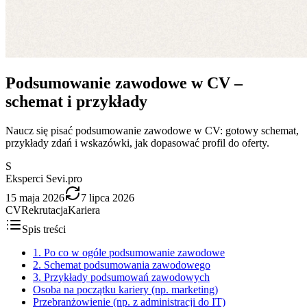
Podsumowanie zawodowe w CV –
schemat i przykłady
Naucz się pisać podsumowanie zawodowe w CV: gotowy schemat,
przykłady zdań i wskazówki, jak dopasować profil do oferty.
S
Eksperci Sevi.pro
15 maja 2026
7 lipca 2026
CV
Rekrutacja
Kariera
Spis treści
1. Po co w ogóle podsumowanie zawodowe
2. Schemat podsumowania zawodowego
3. Przykłady podsumowań zawodowych
Osoba na początku kariery (np. marketing)
Przebranżowienie (np. z administracji do IT)